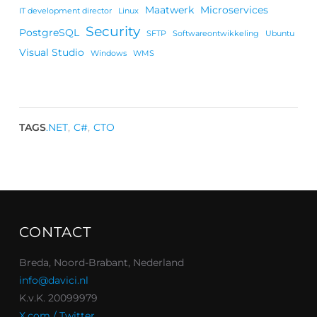
Maatwerk
Microservices
IT development director
Linux
Security
PostgreSQL
SFTP
Softwareontwikkeling
Ubuntu
Visual Studio
Windows
WMS
TAGS
.NET
,
C#
,
CTO
CONTACT
Breda, Noord-Brabant, Nederland
info@davici.nl
K.v.K. 20099979
X.com / Twitter