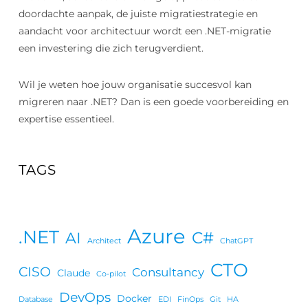
doordachte aanpak, de juiste migratiestrategie en
aandacht voor architectuur wordt een .NET-migratie
een investering die zich terugverdient.
Wil je weten hoe jouw organisatie succesvol kan
migreren naar .NET? Dan is een goede voorbereiding en
expertise essentieel.
TAGS
Azure
.NET
C#
AI
Architect
ChatGPT
CTO
CISO
Consultancy
Claude
Co-pilot
DevOps
Docker
Database
EDI
FinOps
Git
HA