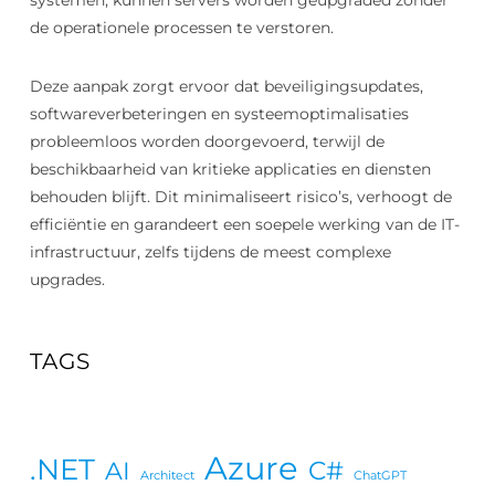
systemen, kunnen servers worden geüpgraded zonder
de operationele processen te verstoren.
Deze aanpak zorgt ervoor dat beveiligingsupdates,
softwareverbeteringen en systeemoptimalisaties
probleemloos worden doorgevoerd, terwijl de
beschikbaarheid van kritieke applicaties en diensten
behouden blijft. Dit minimaliseert risico’s, verhoogt de
efficiëntie en garandeert een soepele werking van de IT-
infrastructuur, zelfs tijdens de meest complexe
upgrades.
TAGS
Azure
.NET
C#
AI
Architect
ChatGPT