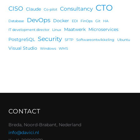
CTO
CISO
Consultancy
Claude
Co-pilot
DevOps
Docker
Database
EDI
FinOps
Git
HA
Maatwerk
Microservices
IT development director
Linux
Security
PostgreSQL
SFTP
Softwareontwikkeling
Ubuntu
Visual Studio
Windows
WMS
CONTACT
Breda, Noord-Brabant, Nederland
info@davici.nl