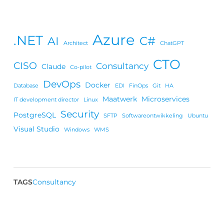
Azure
.NET
C#
AI
Architect
ChatGPT
CTO
CISO
Consultancy
Claude
Co-pilot
DevOps
Docker
Database
EDI
FinOps
Git
HA
Maatwerk
Microservices
IT development director
Linux
Security
PostgreSQL
SFTP
Softwareontwikkeling
Ubuntu
Visual Studio
Windows
WMS
TAGS
Consultancy